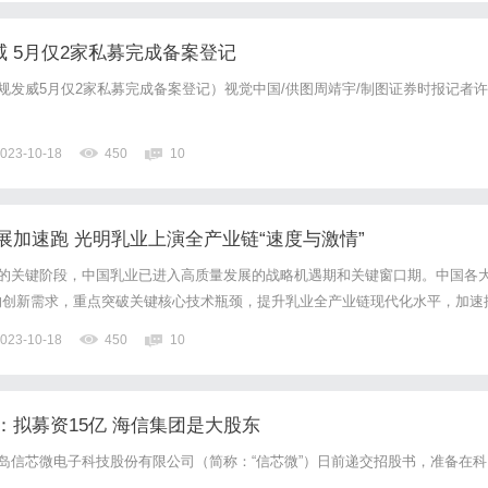
威 5月仅2家私募完成备案登记
新规发威5月仅2家私募完成备案登记）视觉中国/供图周靖宇/制图证券时报记者许
023-10-18
450
10
展加速跑 光明乳业上演全产业链“速度与激情”
”的关键阶段，中国乳业已进入高质量发展的战略机遇期和关键窗口期。中国各
的创新需求，重点突破关键核心技术瓶颈，提升乳业全产业链现代化水平，加速
业强国迈进。作为行业领先的光明乳业，更是打造全产业链，推动实现乳业科技
023-10-18
450
10
质。乳业不仅是实体经济的重要组成部分，同时也是守护国民健康的...
：拟募资15亿 海信集团是大股东
青岛信芯微电子科技股份有限公司（简称：“信芯微”）日前递交招股书，准备在科