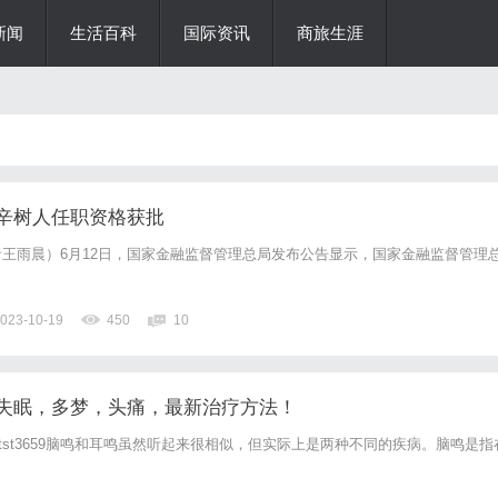
新闻
生活百科
国际资讯
商旅生涯
辛树人任职资格获批
王雨晨）6月12日，国家金融监督管理总局发布公告显示，国家金融监督管理
023-10-19
450
10
失眠，多梦，头痛，最新治疗方法！
微信bjtst3659脑鸣和耳鸣虽然听起来很相似，但实际上是两种不同的疾病。脑鸣是指