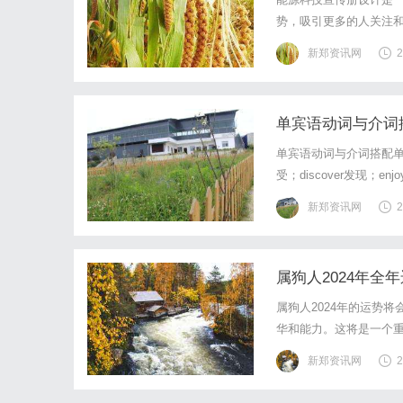
势，吸引更多的人关注
册：1.突出能源科技创
新郑资讯网
2
素，营造出科技感和未来
单宾语动词与介词
单宾语动词与介词搭配单
受；discover发现；enj
like喜欢；find寻找；fo
新郑资讯网
2
属狗人2024年全
属狗人2024年的运势
华和能力。这将是一个重
一个积极向上的一年。
新郑资讯网
2
可，有可能获得晋升或加