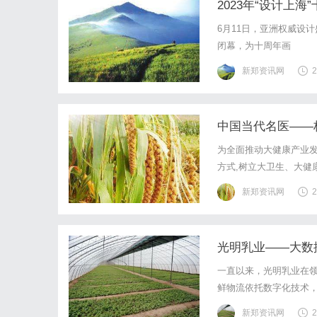
2023年“设计上
6月11日，亚洲权威设计
闭幕，为十周年画
新郑资讯网
2
中国当代名医——
为全面推动大健康产业发
方式,树立大卫生、大健
全民健康素养。”以及“
新郑资讯网
2
道在中医事业发展中,守
光明乳业——大数
一直以来，光明乳业在领
鲜物流依托数字化技术
打造，依托大数据的加
新郑资讯网
2