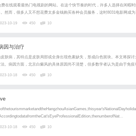
供免费在线观看最热门电视剧的网站。在这个快节奏的时代，许多人选择在闲暇时
。然而，很多人又不想花费太多金钱购买各种会员服务，这时8031电影网成为
影网汇聚了众多最火的电视剧资源，无论是国产剧还是海外剧，都可以在这里找到
023-10-19
450
10
电视剧的名称，便可获得与之相关的搜索结果。点击想要...
病因与治疗
的皮肤病，其特点是皮肤局部或全身出现色素缺失，形成白色斑块。本文将探讨
方法。病因方面，北京白癜风的具体原因尚不清楚，但多数学者认为是由于免疫
性疾病。其中一种理论认为，北京白癜风可能与遗传、免疫、环境因素及自身免
023-10-18
450
10
京白癜风发病的重要因素之一，有家族史的患者发病率更高。免疫方面...
ive
eofthetourismmarketandtheHangzhouAsianGames,thisyear'sNationalDayholid
AccordingtodatafromtheCat'sEyeProfessionalEdition,thenumberofNat...
023-10-18
450
10