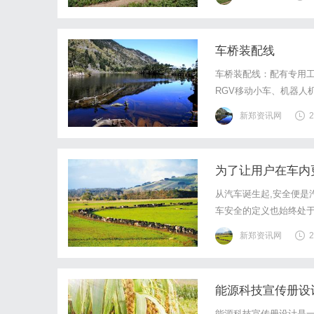
库65座，总面积达18.
车桥装配线
车桥装配线：配有专用
RGV移动小车、机器人
生产线。车桥装配线：
新郑资讯网
2
为您提供高质量的产品和
为了让用户在车内
从汽车诞生起,安全便是
车安全的定义也始终处于
碰撞吸能结构、刹车性能
新郑资讯网
2
化浪潮的赋能之下,整个
能源科技宣传册设
能源科技宣传册设计是