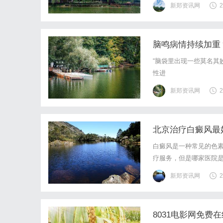
新郑资讯网
2
脑鸣病情持续加重
“脑袋里出现一些莫名其
性进
新郑资讯网
2
北京治疗白癜风最
白癜风是一种常见的色
疗服务，但是哪家医院是
专科医院，XXX医院拥
新郑资讯网
2
医院拥有一流的诊断设备
8031电影网免费