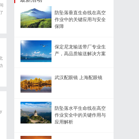
间
防坠落垂直生命线在高空
了
作业中的关键应用与安全
。
保障
保定尼龙输送带厂专业生
产，高品质输送解决方案
北
功
疫
武汉配眼镜 上海配眼镜
防坠落水平生命线在高空
ay
作业安全中的关键作用与
应用解析