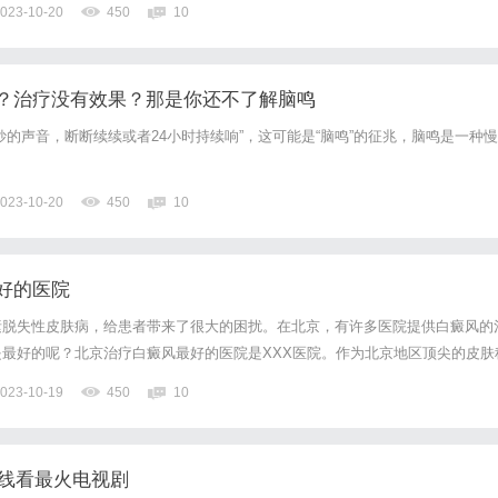
023-10-20
450
10
？治疗没有效果？那是你还不了解脑鸣
妙的声音，断断续续或者24小时持续响”，这可能是“脑鸣”的征兆，脑鸣是一种慢
023-10-20
450
10
好的医院
素脱失性皮肤病，给患者带来了很大的困扰。在北京，有许多医院提供白癜风的
最好的呢？北京治疗白癜风最好的医院是XXX医院。作为北京地区顶尖的皮肤
有一支专业的医疗团队，他们具备丰富的临床经验和先进的治疗设备。首先，XX
023-10-19
450
10
，能够准确判断白癜风的类型和程度。他们会根据患者的具体情...
在线看最火电视剧