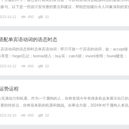
和参与。以下是一些设计宣传册的要点和建议，帮助您创建出令人印象深刻的宣
新：宣传册的设计应突出能源科技的创新性和现代化，采用现代化的色彩和图形
023-10-12
450
10
感。2.简洁明了的文字：宣传册的文字应简洁明了，用简短的语句...
搭配单宾语动词的语态时态
宾语动词的语态和时态单宾语动词：即只可接一个宾语的动词，如：accept接
oy享受；forget忘记；borrow借入；buy买；catch抓；invent发明；found建造；
rget忘记；receive接受；see看见；say说；show展示；make做；tell告诉等...
023-10-12
450
10
年运势运程
将会充满动力和机遇。作为一个属狗的人，你将发现今年有很多机会来展示自己的
要的转折点，你将迎来新的机遇和挑战。在事业方面，2024年对于属狗人来说
你将充满自信地面对工作上的挑战，并取得不错的成就。你的努力和才华将得到
023-10-10
450
10
薪的机会。然而，你需要保持谦逊和专注，以免过度自信而错...