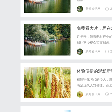
新郑资讯网
2
免费看大片，尽在5
近年来，随着电影产业
却让不少观众望而却步。
是一家专注于提供最新
新郑资讯网
2
片，5232影院都能满足
体验便捷的观影新
在数字化时代的今天，
满足现代人对便捷、高
其中，9141影院作为
新郑资讯网
2
受到了广大观众的喜爱和