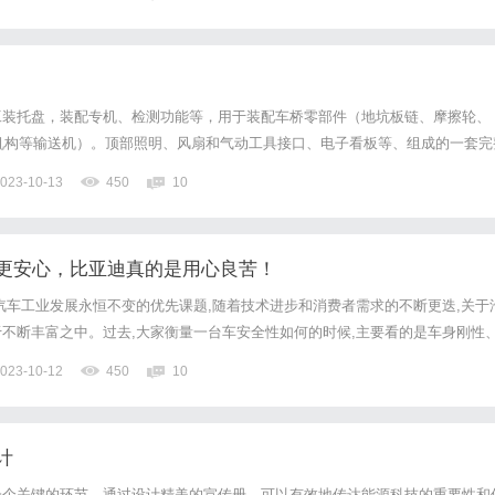
4万平米。通过数字化管理体系的加持，光明领鲜物流可以借助温...
工装托盘，装配专机、检测功能等，用于装配车桥零部件（地坑板链、摩擦轮、
机构等输送机）。顶部照明、风扇和气动工具接口、电子看板等、组成的一套完
可根据客户需求定制。欢迎来电咨询，定制各种规格的智能设备。专业的技术人
023-10-13
450
10
服务，可根据客户要求进行定制。我们专门提供各种车轿装配线。车桥...
更安心，比亚迪真的是用心良苦！
汽车工业发展永恒不变的优先课题,随着技术进步和消费者需求的不断更迭,关于
不断丰富之中。过去,大家衡量一台车安全性如何的时候,主要看的是车身刚性
、安全气囊数量、主动安全系统可靠程度等几大指标。而今时今日,在智能网联
023-10-12
450
10
行业对于汽车安全已然有了更多全新的思考,不仅包括此前多次...
计
一个关键的环节，通过设计精美的宣传册，可以有效地传达能源科技的重要性和