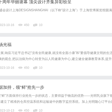
海”十周年华丽谢幕 顶尖设计齐集异彩纷呈
盛会设计上海DESIGNSHANGHAI（以下称“设计上海”）于上海世博展览馆圆满
023-10-16
450
10
杨光福
展,响应习近平总书记“没有全民健康,就没有全面小康”和“要倡导健康文明的生
康的观念,把以治病为中心转变为以人民健康为中心,建立健全健康教育体系,提升
要秉持人类卫生健康共同体理念,推动构建人类命运共同体”的号召。2023年特别
023-10-16
450
10
护人民健康中作出杰出贡献的中医药传承人、著名...
据加持，领“鲜”抢先一步
“鲜”方面保持行业抢先一步的状态，主要得益于物流的优势——光明乳业旗下
，建立了精准的仓库控温系统和运输途中的数字监控系统。加上光明随心订平台
持，光明乳业在新鲜方面，已经领跑行业。据悉，目前光明领鲜物流在全国拥有
023-10-13
450
10