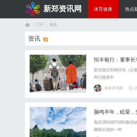
新郑资讯网
体育健康
热点
门户
资讯
房产家居
资讯
首
›
›
恒丰银行：董事长
新京报贝壳财经讯（记者
局已核准辛
新郑资讯网
2
脑鸣半年，眩晕，
页
电话18516871081
脑部出现的一种