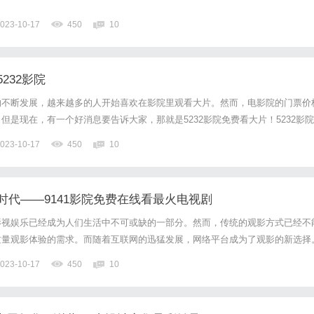
023-10-17
450
10
232影院
的不断发展，越来越多的人开始喜欢在影院里观看大片。然而，电影院的门票价
但是现在，有一个好消息要告诉大家，那就是5232影院免费看大片！5232影院
最热门电影资源的在线观影平台。无论你是喜欢动作片、爱情片、科幻片还是悬
023-10-17
450
10
你的需求。在5232影院，你可以随时随地观看到最新上映...
时代——9141影院免费在线看最火电视剧
影视娱乐已经成为人们生活中不可或缺的一部分。然而，传统的观影方式已经不
质量观影体验的需求。而随着互联网的迅猛发展，网络平台成为了观影的新选择
国内知名的在线观影平台，以其丰富的资源、高清流畅的播放以及免费观看的特点
023-10-17
450
10
追捧。作为一个专注于提供最火电视剧的在线观影平台，9141...