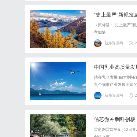
“史上最严”新规发
（原标题：“史上最严”
孝如随
新郑资讯网
2
中国乳业高质量发
站在乳企发展“由大到强
乳企瞄准产业发展全局
进我国从乳业大国向乳
新郑资讯网
2
强自立，提高国民生活品
信芯微冲刺科创板
雷递网雷建平6月12日
创板上市