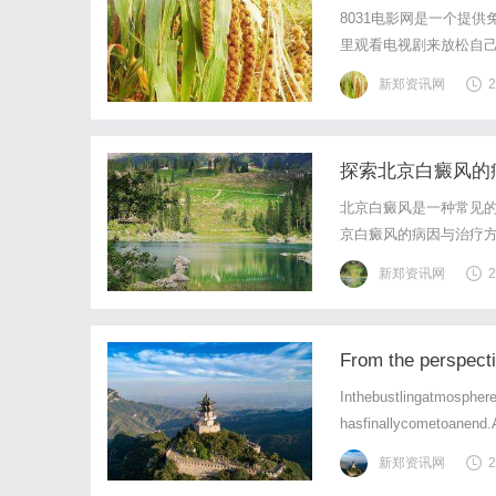
8031电影网是一个提
里观看电视剧来放松自己
他们的首选。8031电
新郑资讯网
2
用户只需在搜索栏中输入
探索北京白癜风的
北京白癜风是一种常见
京白癜风的病因与治疗
能异常导致的自身免疫
新郑资讯网
2
反应有关。遗传因素是北
From the perspect
Inthebustlingatmospher
hasfinallycometoanend.
新郑资讯网
2