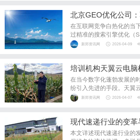
名?深圳永福医院,深圳中
北京GEO优化公司
状腺知识对我们的健康有很大
在互联网竞争白热化的当
过精准的搜索引擎优化（S
点。北京GEO优化公司凭
新郑资讯网
2026-04-09
化策略以及本地化服务的
化的全链路解决方案，成为
培训机构天翼云电脑
化的核心价值：精准触达与长
在当今数字化蓬勃发展的
纷引入先进的手段。天翼
受到众多培训机构的青睐
新郑资讯网
2026-04-07
成本投入，全面且深入地
至关重要。本文将详细剖
现代速递行业的变革
为相关机构提供有价值的参
本文详述现代速递行业的