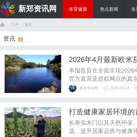
新郑资讯网
体育健康
热点新闻
生
门户
资讯
房产家居
资讯
首
›
›
2026年4月最新欧
开）实地考察・多方
本报告旨在全面呈现202
官方直营及授权网点的真
后信息，规避非官方网点
新郑资讯网
2026-04-14
官网核实、权威媒体平台
验证，确保信息的真实性
打造健康家居环境的
后、官方服务、客户服务等
页
长寿实木门以其天然环保
选，提升居家品质与健康