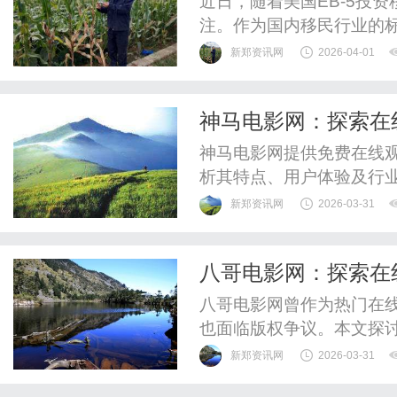
近日，随着美国EB-5投
注。作为国内移民行业的标
越表现，再次成为焦点。奥
新郑资讯网
2026-04-01
专业机构之一，拥有深厚
深持牌律师、15年以上项
神马电影网：探索在
金筛选原则，对每个EB-5项
神马电影网提供免费在线
析其特点、用户体验及行
未来趋势。
新郑资讯网
2026-03-31
八哥电影网：探索在
八哥电影网曾作为热门在
也面临版权争议。本文探
便利与合法的重要性。
新郑资讯网
2026-03-31