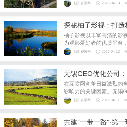
新郑资讯网
2026-04-13
探秘柚子影视：打造
柚子影视以丰富高清的影
为观影爱好者的优质平台
护。
新郑资讯网
2026-04-13
无锡GEO优化公司
在互联网竞争日益激烈的
影响力的关键因素。无锡G
机构，凭借深厚的技术积
新郑资讯网
2026-04-11
优化方案，帮助网站在搜
长。一、GEO优化基础解
共建“一带一路”·第
核心逻辑GEO优化（生成引