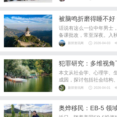
被脑鸣折磨得睡不好
出困境
话说有这么一位中年男士
备课批改，常至深夜。入
月。有一晚，他正伏案工
新郑资讯网
2026-04-03
就响起持续的、高调的“嘤
后，这声音便缠上了他，
犯罪研究：多维视角
导致他难以入眠，白天则头
本文从社会学、心理学、
成因，探讨包括社会结构
影响因素，并提出相应的
新郑资讯网
2026-04-01
罪防控中的重要性。
奥烨移民：EB-5 