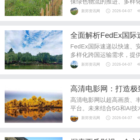
保绿色物流的推进、多样
能自动化技术应用趋势。
新郑资讯网
2026-04-07
全面解析FedEx国
FedEx国际速递以快速
多样化跨国运输需求，提
达。
新郑资讯网
2026-04-07
高清电影网：打造极
高清电影网以超高画质、
平台。未来结合5G和AI
新郑资讯网
2026-04-07