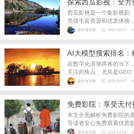
探索西瓜影视：全方
西瓜影视是一个集影视剧
凭借丰富资源和优质体验
流。
新郑资讯网
2026-04-07
AI大模型搜索排名
在数字化浪潮席卷的当下，
关注的焦点，尤其是GEO
掌握稳占搜索榜首的方法
新郑资讯网
2026-04-07
观的流量与潜在客户。本文
要点，助力你在激烈的市场
免费影院：享受无付
GEO的核心要素1、理解搜
本文全面解析免费影院的
导读者安心免费观看优质
新郑资讯网
2026-04-06