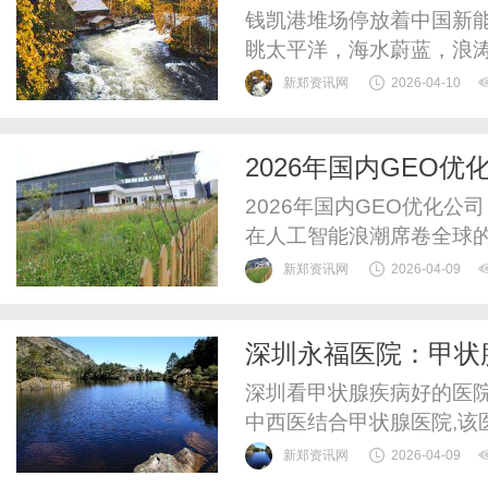
钱凯港堆场停放着中国新
眺太平洋，海水蔚蓝，浪涛
平浪静，中远海运“新大连
新郑资讯网
2026-04-10
泊，准备装卸作业。钱凯
道正高效运营，显著提升
2026年国内GEO
入源源不断的动力。“保障了
2026年国内GEO优化
在人工智能浪潮席卷全球
革。AI大模型的崛起，催
新郑资讯网
2026-04-09
式引擎优化（GEO），正
关键赛道上，一家植根于
深圳永福医院：甲状
厚的技术积累与前瞻性布局
深圳看甲状腺疾病好的医院
中西医结合甲状腺医院,该
有不开刀、高、恢复快等特
新郑资讯网
2026-04-09
状腺疾病的明智之选。深圳