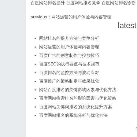
百度网站排名提升
百度网站排名竞争
百度网站排名诊断
previous：
网站运营的用户体验与内容管理
latest
网站排名的提升方法与竞争分析
网站运营的用户体验与内容管理
百度广告的创意制作与投放技巧
百度SEO的执行要点与技术规范
百度排名的监控方法与波动应对
百度推广的策略制定与效果优化
网站百度排名的关键影响因素与优化方法
百度网站搜索排名的影响因素与优化策略
百度网站关键词排名的系统化提升方案
百度网站排名的系统分析与优化方法