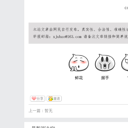
c
鲜花
握手
分享
邀请
上一篇：暂无