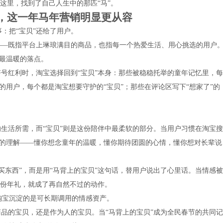
这里，找到了自己人生中的那匹“马”。
，这一年马年营销明显更从容
：把“宝贝”还给了用户。
——既指平台上琳琅满目的商品，也指每一个热爱生活、用心挑选的用户
了最温暖的落点。
符号红利时，淘宝选择回到“宝贝”本身：那些被稳稳托举的童年记忆里，每
的用户，每个都是淘宝想要守护的“宝贝”；那些在评论区写下“想家了”的
的生活所需，而“宝贝”则是这份陪伴中最柔软的部分。当用户习惯在淘宝搜
”的理解——懂你想念童年的温暖，懂你期待团圆的心情，懂你想对长辈说
买东西”，而是用“马背上的宝贝”这句话，替用户说出了心里话。当情感被
份年礼，就成了再自然不过的动作。
淘宝沉淀的是可长期调用的情感资产。
商品的宝贝，还是作为人的宝贝。当“马背上的宝贝”成为全民春节的共同记