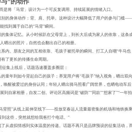
与”的动作
而是将「马背」设计为一个可反复调用、持续延展的情绪入口。
识别的身体动作：背、肩、托举。这种设计大幅降低了用户的参与门槛—
能找到属于自己的“马背”瞬间。
识的集体记忆。从小时候趴在父母背上，到长大后成为家人的依靠，这条
人晒出的照片，自然也会翻出自己的相册。
关系内。朋友之间的互相依靠、毛孩子被托举的瞬间、打工人自嘲“牛马也
拥有了更长的传播生命周期。
照征集上线后，话题迅速覆盖多圈层：
的童年到如今背起自己的孩子；养宠用户将“毛孩子”纳入视角，晒出双
嘲，唤醒被爱过的身份认同；年轻人晒出骑马照看广阔世界，也晒电动车后
到自家相册，自发二创。评论区高频词是“破防”“同款”“想家了”“一年拍
马背照”从线上延伸至线下——投放至春运人流量最密集的机场
和
地铁换
看到这些，突然就想给我爸打个电话。”
成了从虚拟情感到实体温度的传递。话题不再只是品牌预设的征集活动，