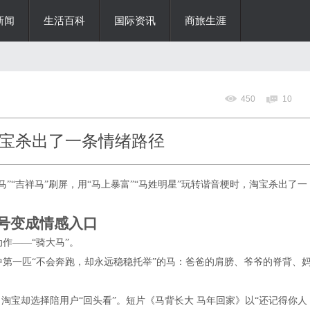
新闻
生活百科
国际资讯
商旅生涯
450
10
宝杀出了一条情绪路径
”“吉祥马”刷屏，用“马上暴富”
“马姓明星”
玩转谐音梗时，淘宝杀出了一
符号变成情感入口
作——“骑大马”。
第一匹“不会奔跑，却永远稳稳托举”的马：爸爸的肩膀、爷爷的脊背、
，淘宝却选择陪用户“回头看”。短片《马背长大 马年回家》以“还记得你人