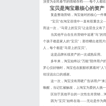
演变为全民春节的情绪存档——每个人都在
宝贝是淘宝最核心的资产
复盘整场营销，淘宝做对的核心一件事
“宝贝”在淘宝语境中一直有双重含义
而这一次，“马背上的宝贝”让这层含义有
当其他平台在生肖营销中追逐“马”的
个孩子都是家人的“宝贝”；那些晒出老照片
人，每个都是“马背上的宝贝”。
这是品牌长线资产的一次成熟应用。
多年来，淘宝始终以“万能”陪伴用户
罗心仪好物时，淘宝也在默默积累着对“人
却没说出口的感谢。
这一次，淘宝没有用硬广告诉用户“来
唤醒，当记忆被触发，上淘宝为爱的人挑一
区别于其他平台的一次性生肖营销，
因为“宝贝”始终在场——无论是作为