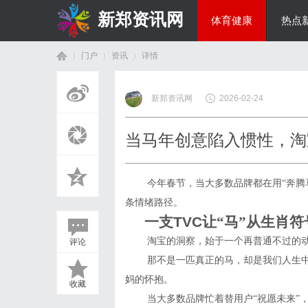
新郑资讯网
体育健康
热点
门户
资讯
详情
房产家居
新郑资讯网
2026-02-24
首
›
›
›
当马年创意陷入惯性，淘
今年春节，当大多数品牌都在用“奔腾马
条情绪路径
。
一支
TVC
让“马”从生肖
淘宝的洞察，始于一个再普通不过的动
评论
页
那不是一匹真正的马，却是我们人生中
妈的怀抱。
收藏
当大多数品牌忙着替用户“祝愿未来”