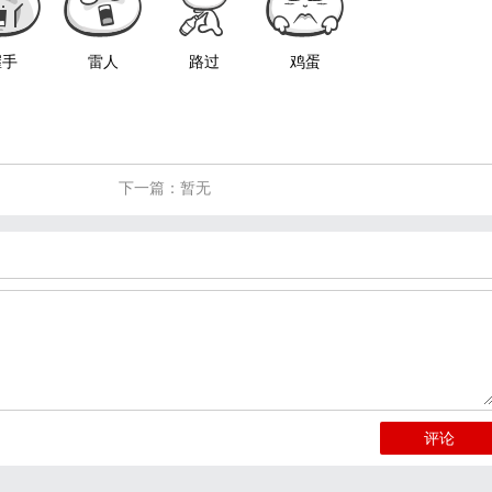
握手
雷人
路过
鸡蛋
下一篇：暂无
评论