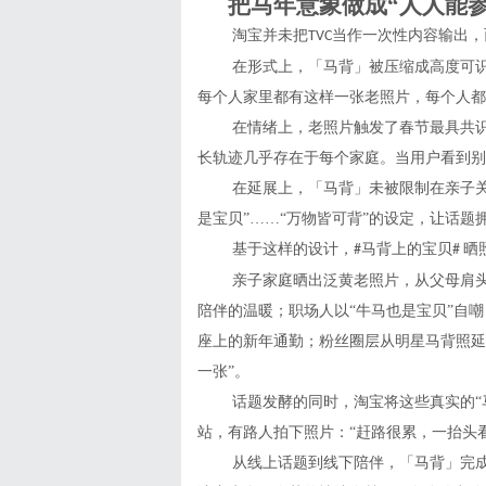
把马年意象做成“人人能参
淘宝并未把
当作一次性内容输出，
TVC
在形式上，「马背」被压缩成高度可
每个人家里都有这样一张老照片，每个人都
在情绪上，老照片触发了春节最具共
长轨迹几乎存在于每个家庭。当用户看到别
在延展上，「马背」未被限制在亲子
是宝贝”……“万物皆可背”的设定，让话题
基于这样的设计，
马背上的宝贝
晒
#
#
亲子家庭晒出泛黄老照片，从父母肩头
陪伴的温暖；职场人以“牛马也是宝贝”自
座上的新年通勤；粉丝圈层从明星马背照延展
一张”。
话题发酵的同时，淘宝将这些真实的“
站
，
有路人拍下照片：“赶路很累，一抬头
从线上话题到线下陪伴，「马背」完