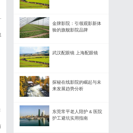
—
金牌影院：引领观影新体
验的旗舰影院品牌
成
武汉配眼镜 上海配眼镜
向
探秘在线影院的崛起与未
来发展趋势分析
乘
东莞常平老人陪护 & 医院
护工避坑实用指南
而