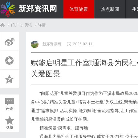
新郑资讯网
体育健康
热点新闻
生
门户
资讯
详情
房产家居
新郑资讯网
2026-02-11
首
›
›
›
赋能启明星工作室!通海县为民社
关爱图景
“向阳花开”儿童关爱项目作为作为玉溪市民政局20
务中心以“精准关爱儿童+培育本土社组”为双主线,聚焦
评论
通过“需求摸排-活动实操-能力赋能”全流程指导,让工作室
页
儿童编织起温暖的成长守护网。
收藏
精准筑基:摸需求、建阵地
通海县为民社会工作服务中心,成立于2021年,位于