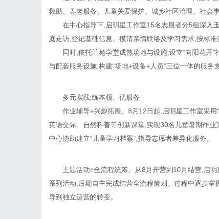
救助、养老服务、儿童关爱保护、城乡社区治理、社会事
在中心指导下,启明星工作室15名志愿者分5组深入
庭走访,登记基础信息、摸清亲情联络及学习需求,按标准
同时,依托兰苑学堂成熟场地与设施,设立“向阳花开
与配套服务设施,构建“场地+设备+人员”三位一体的服务
多元实践:练本领、优服务
作业辅导+兴趣拓展。8月12日起,启明星工作室采用“
英语交际、自然科普等创新课堂,实现30名儿童暑期作业完成
中心协助建立“儿童学习档案”,指导志愿者差异化服务。
主题活动+全流程统筹。从8月开营到10月结营,启
系列活动,后期自主完成结营全流程策划。过程中逐步掌握
导到独立运营的转变。