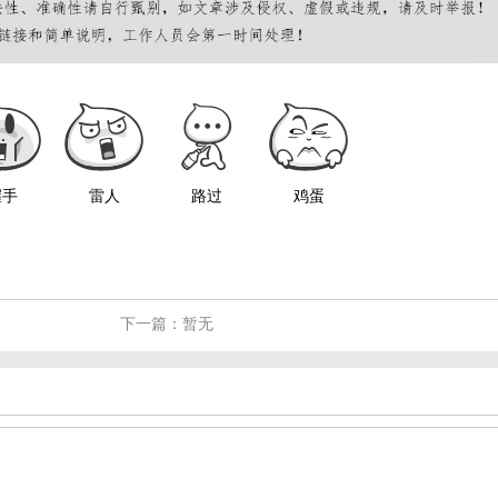
握手
雷人
路过
鸡蛋
下一篇：暂无