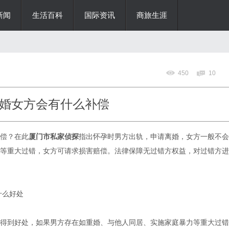
新闻
生活百科
国际资讯
商旅生涯
450
10
婚女方会有什么补偿
偿？在此
厦门市私家侦探
指出怀孕时男方出轨，申请离婚，女方一般不会
等重大过错，女方可请求损害赔偿。法律保障无过错方权益，对过错方进
什么好处
得到好处，如果男方存在如重婚、与他人同居、实施家庭暴力等重大过错