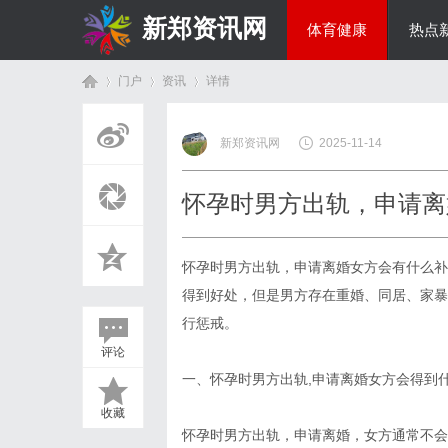
新郑资讯网
体育健康
热点
门户
资讯
详情
房产家居
新郑资讯网
2025-11-14
首
›
›
›
怀孕时男方出轨，申请离
怀孕时男方出轨，申请离婚女方会有什么补
得到好处，但是男方存在重婚、同居、家暴
行惩戒。
评论
页
一、怀孕时男方出轨,申请离婚女方会得到
收藏
怀孕时男方出轨，申请离婚，女方通常不会