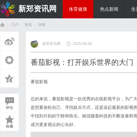
新郑资讯网
体育健康
热点新闻
生
门户
资讯
详情
房产家居
新郑资讯网
2025-09-06
首
›
›
›
番茄影视：打开娱乐世界的大门
番茄影视
总的来说，番茄影视是一款优秀的在线影视平台，为广
是想要放松自己、寻找娱乐方式，还是追赶最新的影视
评论
页
中找到片刻的宁静和快乐。相信随着科技的不断发展和
成为更多观众的心头好。
收藏