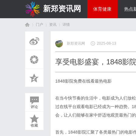
新郑资讯网
体育健康
热点
门户
资讯
详情
房产家居
新郑资讯网
2025-08-13
首
›
›
›
享受电影盛宴，1848影
1848影院免费在线看最热电影
在当今快节奏的生活中，电影成为人们放松
过在线平台观看电影已经成为一种趋势。1
评论
页
会，让人们能够在家中舒适地观赏最热门的
收藏
首先，1848影院汇聚了各类最热门的电