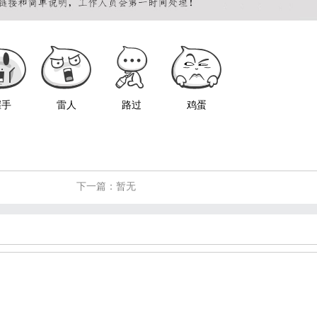
握手
雷人
路过
鸡蛋
下一篇：暂无